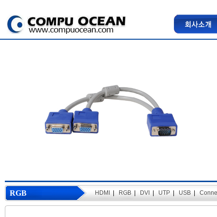
RGB
HDMI
|
RGB
|
DVI
|
UTP
|
USB
|
Conne